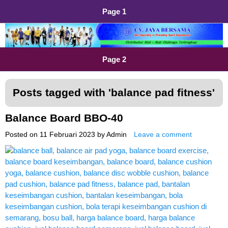
Page 1
Distributor Alat Olahraga
Jual Alat Olahraga Murah, Lengkap dan Berkualitas
Page 2
Posts tagged with '
balance pad fitness
'
Balance Board BBO-40
Posted on
11 Februari 2023
by
Admin
Leave a comment