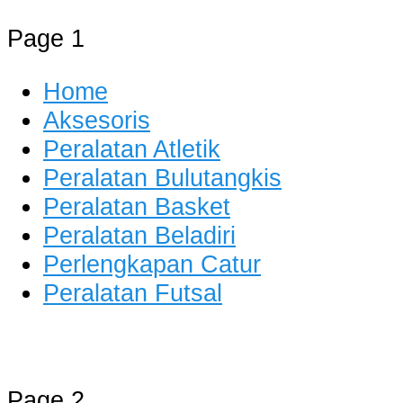
Page 1
Home
Aksesoris
Peralatan Atletik
Peralatan Bulutangkis
Peralatan Basket
Peralatan Beladiri
Perlengkapan Catur
Peralatan Futsal
Distributor Alat Olahraga
Jual Alat Olahraga Murah, Lengkap
Page 2