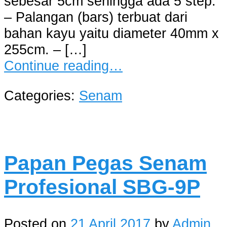
sebesar 5cm sehingga ada 5 step.
– Palangan (bars) terbuat dari
bahan kayu yaitu diameter 40mm x
255cm. – […]
Continue reading…
Categories:
Senam
Papan Pegas Senam
Profesional SBG-9P
Posted on
21 April 2017
by
Admin