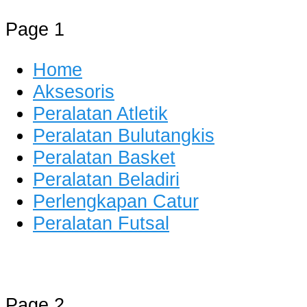
Page 1
Home
Aksesoris
Peralatan Atletik
Peralatan Bulutangkis
Peralatan Basket
Peralatan Beladiri
Perlengkapan Catur
Peralatan Futsal
Distributor Alat Olahraga
Jual Alat Olahraga Murah, Lengkap
Page 2