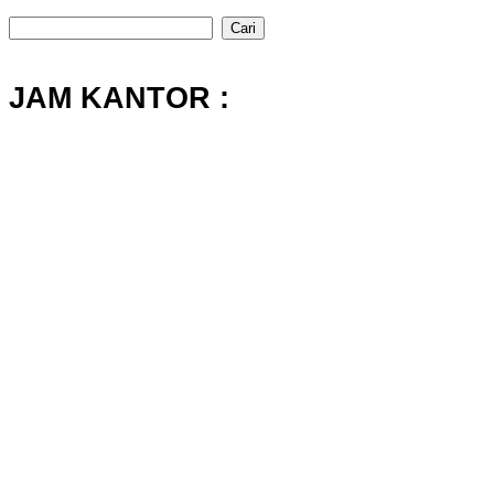
Cari
untuk:
JAM KANTOR :