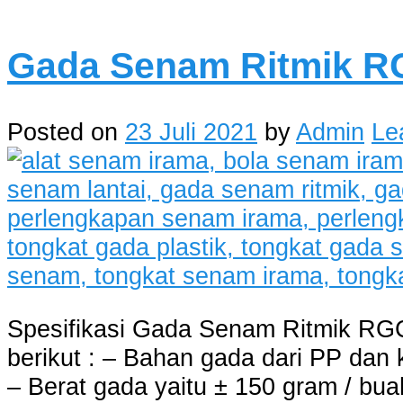
Gada Senam Ritmik R
Posted on
23 Juli 2021
by
Admin
Le
Spesifikasi Gada Senam Ritmik RG
berikut : – Bahan gada dari PP dan 
– Berat gada yaitu ± 150 gram / bu