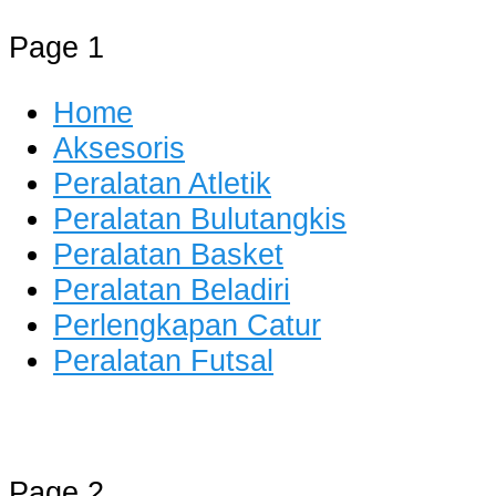
Page 1
Home
Aksesoris
Peralatan Atletik
Peralatan Bulutangkis
Peralatan Basket
Peralatan Beladiri
Perlengkapan Catur
Peralatan Futsal
Distributor Alat Olahraga
Jual Alat Olahraga Murah, Lengkap 
Page 2