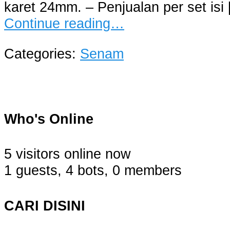
karet 24mm. – Penjualan per set isi
Continue reading…
Categories:
Senam
Who's Online
5 visitors online now
1 guests,
4 bots,
0 members
CARI DISINI