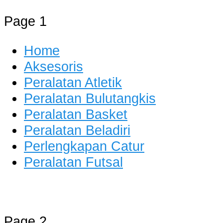
Page 1
Home
Aksesoris
Peralatan Atletik
Peralatan Bulutangkis
Peralatan Basket
Peralatan Beladiri
Perlengkapan Catur
Peralatan Futsal
Distributor Alat Olahraga
Jual Alat Olahraga Murah, Lengkap
Page 2