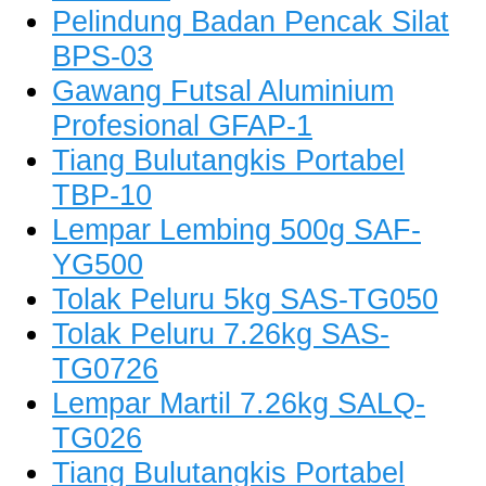
Pelindung Badan Pencak Silat
BPS-03
Gawang Futsal Aluminium
Profesional GFAP-1
Tiang Bulutangkis Portabel
TBP-10
Lempar Lembing 500g SAF-
YG500
Tolak Peluru 5kg SAS-TG050
Tolak Peluru 7.26kg SAS-
TG0726
Lempar Martil 7.26kg SALQ-
TG026
Tiang Bulutangkis Portabel