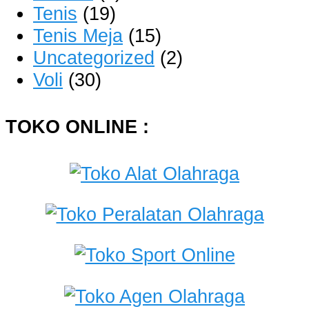
Tenis
(19)
Tenis Meja
(15)
Uncategorized
(2)
Voli
(30)
TOKO ONLINE :