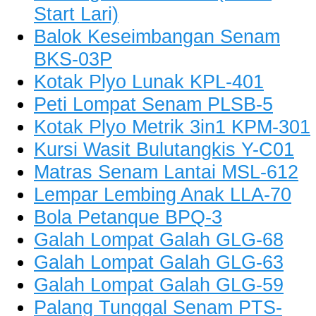
Start Lari)
Balok Keseimbangan Senam
BKS-03P
Kotak Plyo Lunak KPL-401
Peti Lompat Senam PLSB-5
Kotak Plyo Metrik 3in1 KPM-301
Kursi Wasit Bulutangkis Y-C01
Matras Senam Lantai MSL-612
Lempar Lembing Anak LLA-70
Bola Petanque BPQ-3
Galah Lompat Galah GLG-68
Galah Lompat Galah GLG-63
Galah Lompat Galah GLG-59
Palang Tunggal Senam PTS-