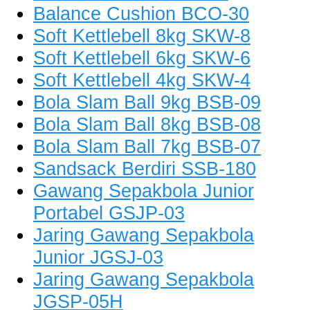
Balance Cushion BCO-30
Soft Kettlebell 8kg SKW-8
Soft Kettlebell 6kg SKW-6
Soft Kettlebell 4kg SKW-4
Bola Slam Ball 9kg BSB-09
Bola Slam Ball 8kg BSB-08
Bola Slam Ball 7kg BSB-07
Sandsack Berdiri SSB-180
Gawang Sepakbola Junior
Portabel GSJP-03
Jaring Gawang Sepakbola
Junior JGSJ-03
Jaring Gawang Sepakbola
JGSP-05H