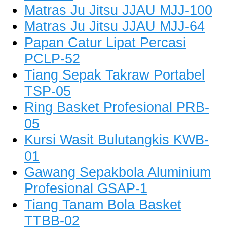
Matras Ju Jitsu JJAU MJJ-100
Matras Ju Jitsu JJAU MJJ-64
Papan Catur Lipat Percasi
PCLP-52
Tiang Sepak Takraw Portabel
TSP-05
Ring Basket Profesional PRB-
05
Kursi Wasit Bulutangkis KWB-
01
Gawang Sepakbola Aluminium
Profesional GSAP-1
Tiang Tanam Bola Basket
TTBB-02