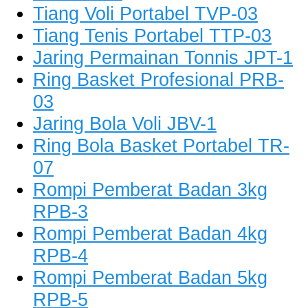
Tiang Voli Portabel TVP-03
Tiang Tenis Portabel TTP-03
Jaring Permainan Tonnis JPT-1
Ring Basket Profesional PRB-
03
Jaring Bola Voli JBV-1
Ring Bola Basket Portabel TR-
07
Rompi Pemberat Badan 3kg
RPB-3
Rompi Pemberat Badan 4kg
RPB-4
Rompi Pemberat Badan 5kg
RPB-5