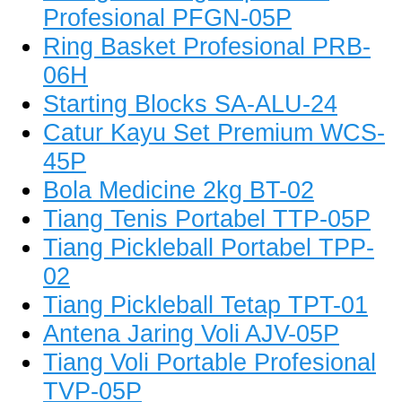
Profesional PFGN-05P
Ring Basket Profesional PRB-
06H
Starting Blocks SA-ALU-24
Catur Kayu Set Premium WCS-
45P
Bola Medicine 2kg BT-02
Tiang Tenis Portabel TTP-05P
Tiang Pickleball Portabel TPP-
02
Tiang Pickleball Tetap TPT-01
Antena Jaring Voli AJV-05P
Tiang Voli Portable Profesional
TVP-05P