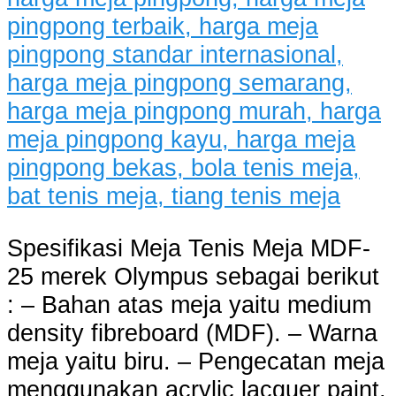
Spesifikasi Meja Tenis Meja MDF-
25 merek Olympus sebagai berikut
: – Bahan atas meja yaitu medium
density fibreboard (MDF). – Warna
meja yaitu biru. – Pengecatan meja
menggunakan acrylic lacquer paint.