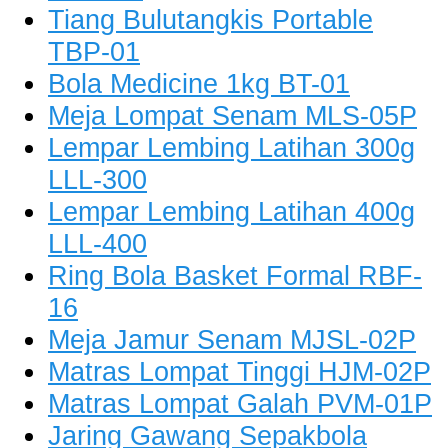
Tiang Bulutangkis Portable
TBP-01
Bola Medicine 1kg BT-01
Meja Lompat Senam MLS-05P
Lempar Lembing Latihan 300g
LLL-300
Lempar Lembing Latihan 400g
LLL-400
Ring Bola Basket Formal RBF-
16
Meja Jamur Senam MJSL-02P
Matras Lompat Tinggi HJM-02P
Matras Lompat Galah PVM-01P
Jaring Gawang Sepakbola