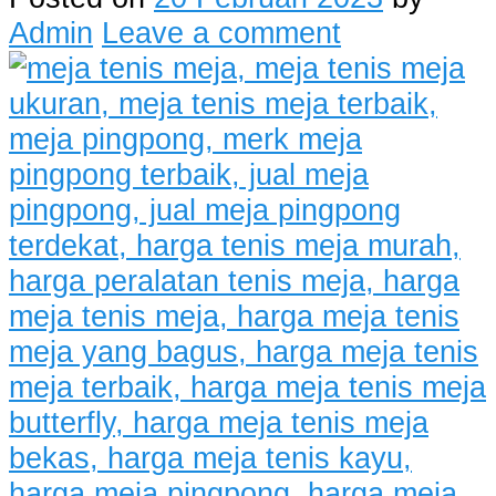
Admin
Leave a comment