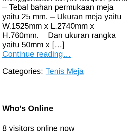
– Tebal bahan permukaan meja
yaitu 25 mm. – Ukuran meja yaitu
W.1525mm x L.2740mm x
H.760mm. – Dan ukuran rangka
yaitu 50mm x […]
Continue reading…
Categories:
Tenis Meja
Who's Online
8 visitors online now