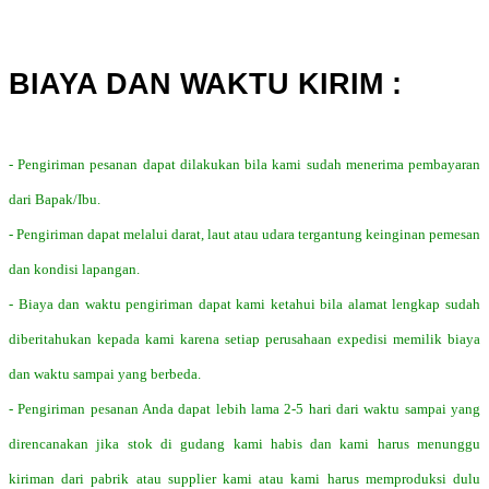
BIAYA DAN WAKTU KIRIM :
- Pengiriman pesanan dapat dilakukan bila kami sudah menerima pembayaran
dari Bapak/Ibu.
- Pengiriman dapat melalui darat, laut atau udara tergantung keinginan pemesan
dan kondisi lapangan.
- Biaya dan waktu pengiriman dapat kami ketahui bila alamat lengkap sudah
diberitahukan kepada kami karena setiap perusahaan expedisi memilik biaya
dan waktu sampai yang berbeda.
- Pengiriman pesanan Anda dapat lebih lama 2-5 hari dari waktu sampai yang
direncanakan jika stok di gudang kami habis dan kami harus menunggu
kiriman dari pabrik atau supplier kami atau kami harus memproduksi dulu