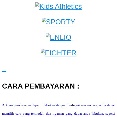
CARA PEMBAYARAN :
A. Cara pembayaran dapat dilakukan dengan berbagai macam cara, anda dapat
memilih cara yang termudah dan nyaman yang dapat anda lakukan, seperti