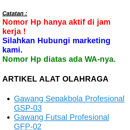
Catatan :
Nomor Hp hanya aktif di jam
kerja !
Silahkan Hubungi marketing
kami.
Nomor Hp diatas ada WA-nya.
ARTIKEL ALAT OLAHRAGA
Gawang Sepakbola Profesional
GSP-03
Gawang Futsal Profesional
GFP-02