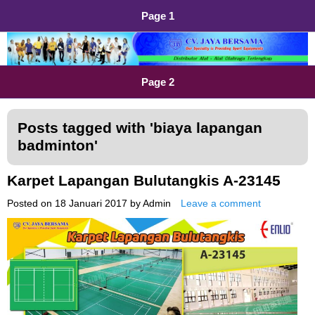
Page 1
Distributor Alat Olahraga
Jual Alat Olahraga Murah, Lengkap dan Berkualitas
Page 2
Posts tagged with '
biaya lapangan
badminton
'
Karpet Lapangan Bulutangkis A-23145
Posted on
18 Januari 2017
by
Admin
Leave a comment