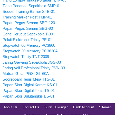
Tiang Lompat Tinggi Portabel TLTP-05
Tiang Penanda Sepakbola SMP-01
Soccer Training Barrier STB-01
Training Marker Post TMP-01
Papan Pegas Senam SBG-120
Papan Pegas Senam SBG-90
Cone Kerucut Sepakbola T-30
Peluit Elektronik Trinity PE-01
Stopwatch 60 Memory PC3860
Stopwatch 30 Memory PC3830A
Stopwatch Trinity TNT-2009
Jaring Gawang Sepakbola JGS-03
Jaring Voli Profesional Trinity PVN-03
Matras Gulat PGSI GL-60A
Scoreboard Tenis Meja TTS-01
Papan Skor Digital Karate KS-01
Papan Skor Digital Tenis TS-01
Papan Skor Bulutangkis BS-01
About Us
Contact Us
Surat Dukungan
Bank Account
Sitemap