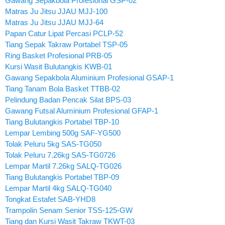
Gawang Sepakbola Profesional GSP-02
Matras Ju Jitsu JJAU MJJ-100
Matras Ju Jitsu JJAU MJJ-64
Papan Catur Lipat Percasi PCLP-52
Tiang Sepak Takraw Portabel TSP-05
Ring Basket Profesional PRB-05
Kursi Wasit Bulutangkis KWB-01
Gawang Sepakbola Aluminium Profesional GSAP-1
Tiang Tanam Bola Basket TTBB-02
Pelindung Badan Pencak Silat BPS-03
Gawang Futsal Aluminium Profesional GFAP-1
Tiang Bulutangkis Portabel TBP-10
Lempar Lembing 500g SAF-YG500
Tolak Peluru 5kg SAS-TG050
Tolak Peluru 7.26kg SAS-TG0726
Lempar Martil 7.26kg SALQ-TG026
Tiang Bulutangkis Portabel TBP-09
Lempar Martil 4kg SALQ-TG040
Tongkat Estafet SAB-YHD8
Trampolin Senam Senior TSS-125-GW
Tiang dan Kursi Wasit Takraw TKWT-03