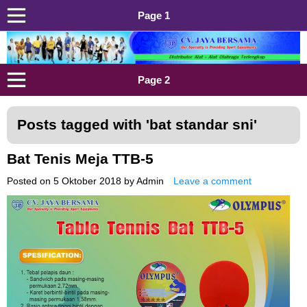
Page 1
Distributor Alat Olahraga
Jual Alat Olahraga Murah, Lengkap dan Berkualitas
Page 2
Posts tagged with '
bat standar sni
'
Bat Tenis Meja TTB-5
Posted on
5 Oktober 2018
by
Admin
Leave a comment