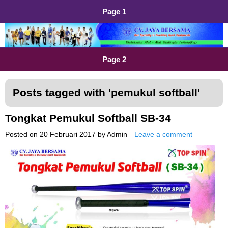
Page 1
Distributor Alat Olahraga
Jual Alat Olahraga Murah, Lengkap dan Berkualitas
Page 2
Posts tagged with '
pemukul softball
'
Tongkat Pemukul Softball SB-34
Posted on
20 Februari 2017
by
Admin
Leave a comment