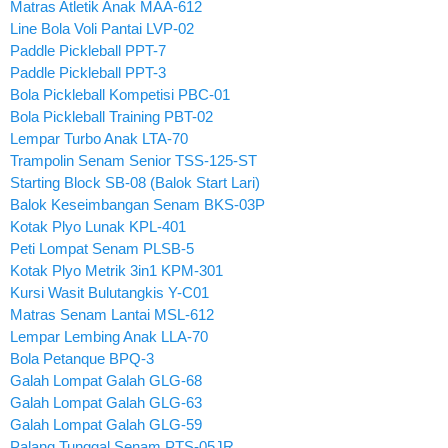
Matras Atletik Anak MAA-612
Line Bola Voli Pantai LVP-02
Paddle Pickleball PPT-7
Paddle Pickleball PPT-3
Bola Pickleball Kompetisi PBC-01
Bola Pickleball Training PBT-02
Lempar Turbo Anak LTA-70
Trampolin Senam Senior TSS-125-ST
Starting Block SB-08 (Balok Start Lari)
Balok Keseimbangan Senam BKS-03P
Kotak Plyo Lunak KPL-401
Peti Lompat Senam PLSB-5
Kotak Plyo Metrik 3in1 KPM-301
Kursi Wasit Bulutangkis Y-C01
Matras Senam Lantai MSL-612
Lempar Lembing Anak LLA-70
Bola Petanque BPQ-3
Galah Lompat Galah GLG-68
Galah Lompat Galah GLG-63
Galah Lompat Galah GLG-59
Palang Tunggal Senam PTS-05JR