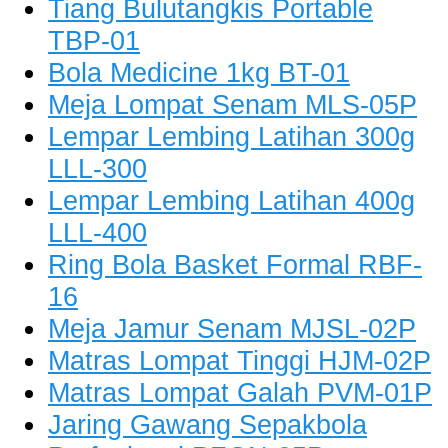
Tiang Bulutangkis Portable
TBP-01
Bola Medicine 1kg BT-01
Meja Lompat Senam MLS-05P
Lempar Lembing Latihan 300g
LLL-300
Lempar Lembing Latihan 400g
LLL-400
Ring Bola Basket Formal RBF-
16
Meja Jamur Senam MJSL-02P
Matras Lompat Tinggi HJM-02P
Matras Lompat Galah PVM-01P
Jaring Gawang Sepakbola