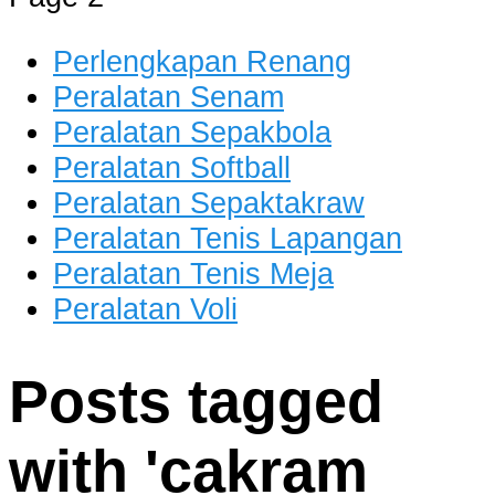
dan Berkualitas
Perlengkapan Renang
Peralatan Senam
Peralatan Sepakbola
Peralatan Softball
Peralatan Sepaktakraw
Peralatan Tenis Lapangan
Peralatan Tenis Meja
Peralatan Voli
Posts tagged
with '
cakram