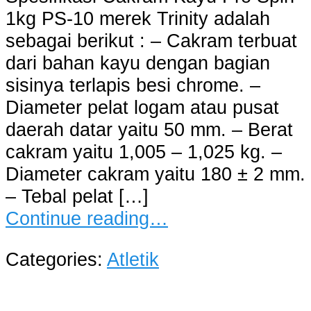
1kg PS-10 merek Trinity adalah
sebagai berikut : – Cakram terbuat
dari bahan kayu dengan bagian
sisinya terlapis besi chrome. –
Diameter pelat logam atau pusat
daerah datar yaitu 50 mm. – Berat
cakram yaitu 1,005 – 1,025 kg. –
Diameter cakram yaitu 180 ± 2 mm.
– Tebal pelat […]
Continue reading…
Categories:
Atletik