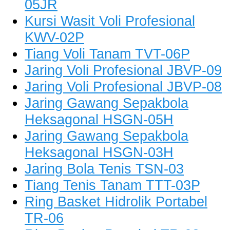
05JR
Kursi Wasit Voli Profesional
KWV-02P
Tiang Voli Tanam TVT-06P
Jaring Voli Profesional JBVP-09
Jaring Voli Profesional JBVP-08
Jaring Gawang Sepakbola
Heksagonal HSGN-05H
Jaring Gawang Sepakbola
Heksagonal HSGN-03H
Jaring Bola Tenis TSN-03
Tiang Tenis Tanam TTT-03P
Ring Basket Hidrolik Portabel
TR-06