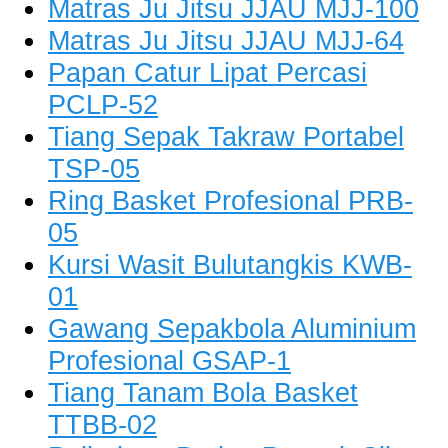
Matras Ju Jitsu JJAU MJJ-100
Matras Ju Jitsu JJAU MJJ-64
Papan Catur Lipat Percasi
PCLP-52
Tiang Sepak Takraw Portabel
TSP-05
Ring Basket Profesional PRB-
05
Kursi Wasit Bulutangkis KWB-
01
Gawang Sepakbola Aluminium
Profesional GSAP-1
Tiang Tanam Bola Basket
TTBB-02