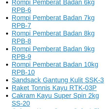
Rompi Pemberat Badan 6kg
RPB-6
Rompi Pemberat Badan 7kg
RPB-7
Rompi Pemberat Badan 8kg
RPB-8
Rompi Pemberat Badan 9kg
RPB-9
Rompi Pemberat Badan 10kg
RPB-10
Sandsack Gantung Kulit SSK-3
Raket Tonnis Kayu RTK-03P
Cakram Kayu Super Spin 2kg
SS-20