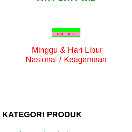
HARI LIBUR
Minggu & Hari Libur
Nasional / Keagamaan
KATEGORI PRODUK