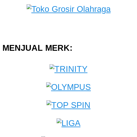
MENJUAL MERK: