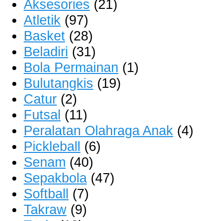
Aksesories
(21)
Atletik
(97)
Basket
(28)
Beladiri
(31)
Bola Permainan
(1)
Bulutangkis
(19)
Catur
(2)
Futsal
(11)
Peralatan Olahraga Anak
(4)
Pickleball
(6)
Senam
(40)
Sepakbola
(47)
Softball
(7)
Takraw
(9)