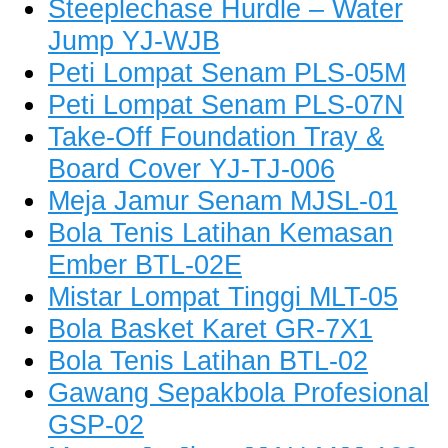
Steeplechase Hurdle – Water
Jump YJ-WJB
Peti Lompat Senam PLS-05M
Peti Lompat Senam PLS-07N
Take-Off Foundation Tray &
Board Cover YJ-TJ-006
Meja Jamur Senam MJSL-01
Bola Tenis Latihan Kemasan
Ember BTL-02E
Mistar Lompat Tinggi MLT-05
Bola Basket Karet GR-7X1
Bola Tenis Latihan BTL-02
Gawang Sepakbola Profesional
GSP-02