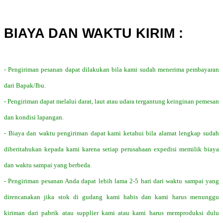
BIAYA DAN WAKTU KIRIM :
- Pengiriman pesanan dapat dilakukan bila kami sudah menerima pembayaran
dari Bapak/Ibu.
- Pengiriman dapat melalui darat, laut atau udara tergantung keinginan pemesan
dan kondisi lapangan.
- Biaya dan waktu pengiriman dapat kami ketahui bila alamat lengkap sudah
diberitahukan kepada kami karena setiap perusahaan expedisi memilik biaya
dan waktu sampai yang berbeda.
- Pengiriman pesanan Anda dapat lebih lama 2-5 hari dari waktu sampai yang
direncanakan jika stok di gudang kami habis dan kami harus menunggu
kiriman dari pabrik atau supplier kami atau kami harus memproduksi dulu