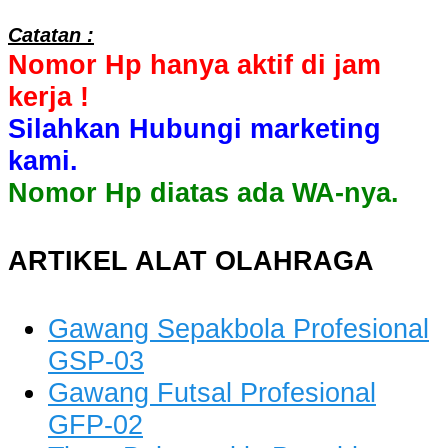
Catatan :
Nomor Hp hanya aktif di jam
kerja !
Silahkan Hubungi marketing
kami.
Nomor Hp diatas ada WA-nya.
ARTIKEL ALAT OLAHRAGA
Gawang Sepakbola Profesional
GSP-03
Gawang Futsal Profesional
GFP-02